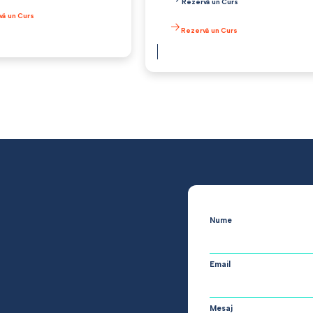
Rezervă un Curs
vă un Curs
Rezervă un Curs
Nume
Email
Mesaj