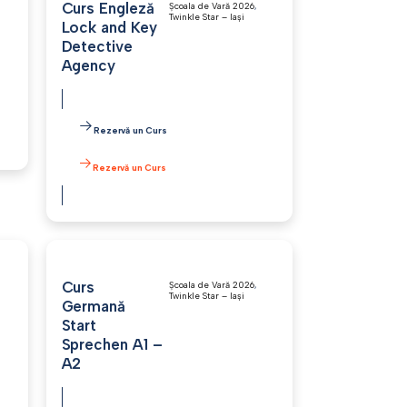
Curs Engleză
Școala de Vară 2026
,
Twinkle Star – Iași
Lock and Key
Detective
Agency
Rezervă un Curs
Rezervă un Curs
/2000/svg" width="
Curs
Școala de Vară 2026
,
Twinkle Star – Iași
Germană
Start
Sprechen A1 –
A2