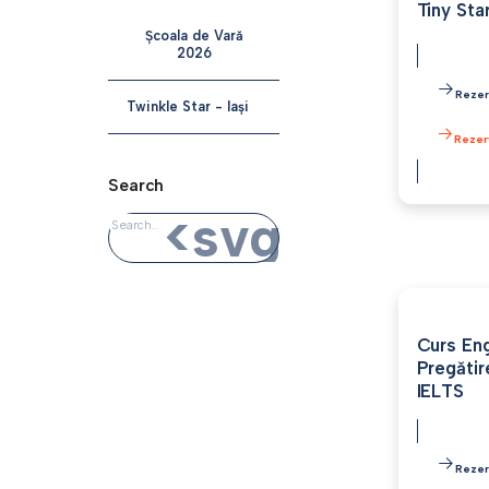
Tiny Sta
Școala de Vară
2026
Rezer
Twinkle Star - Iași
Rezer
Search
<svg xmlns=
Curs En
Pregătir
IELTS
Rezer