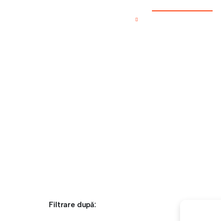
0,00
lei
Înapoi la site
Înapoi la site
Magazin
TWINKLE STAR AN ȘCOLAR 2024-2025
Filtrare după: