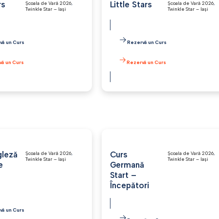
rs
Little Stars
Școala de Vară 2026
,
Școala de Vară 2026
,
Twinkle Star – Iași
Twinkle Star – Iași
vă un Curs
Rezervă un Curs
vă un Curs
Rezervă un Curs
"http://www.w3.org
gleză
Curs
Școala de Vară 2026
,
Școala de Vară 2026
,
Twinkle Star – Iași
Twinkle Star – Iași
e
Germană
Start –
Începători
vă un Curs